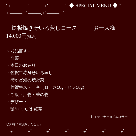
◆
◆
SPECIAL MENU
ﾟ+.―――.+ﾟ―――.+ﾟ―――.+ﾟ
ﾟ
+.―――.+ﾟ―――.+ﾟ―――.+ﾟ
鉄板焼きせいろ蒸しコース
お一人様
14,000円
(税込)
～お品書き～
・前菜
・本日のお造り
・佐賀牛赤身せいろ蒸し
・街かど畑の焼野菜
・佐賀牛ステーキ（
ロース50g・ヒレ50g
）
・ご飯・汁物・香の物
・デザート
・珈琲 または 紅茶
注：ディナータイムはサー
ビス料10％頂戴いたします
+.―――.+ﾟ―――.+ﾟ―――.+ﾟ―――.+ﾟ―――.+ﾟ―――.+ﾟ